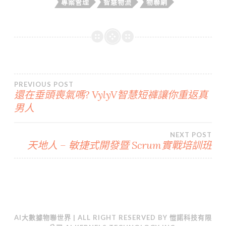
專案管理
智慧物流
物聯網
文
PREVIOUS POST
還在垂頭喪氣嗎? VylyV智慧短褲讓你重返真
男人
章
導
NEXT POST
天地人 – 敏捷式開發暨 Scrum實戰培訓班
覽
AI大數據物聯世界
| ALL RIGHT RESERVED BY 愷諾科技有限