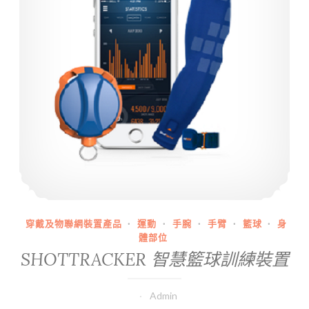
穿戴及物聯網裝置產品
·
運動
·
手腕
·
手臂
·
籃球
·
身
體部位
SHOTTRACKER 智慧籃球訓練裝置
Admin