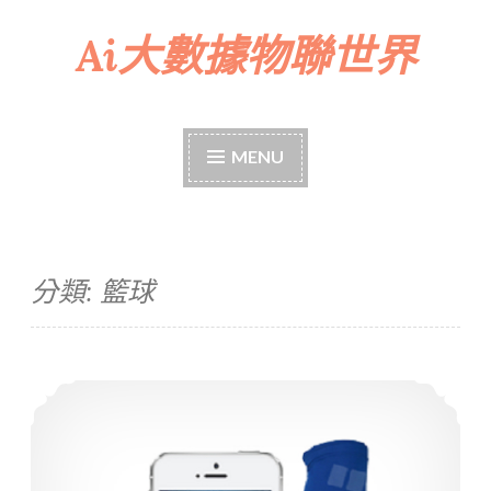
Ai大數據物聯世界
Skip
to
content
MENU
分類:
籃球
SHOTTRACKER 智慧籃球訓練裝置