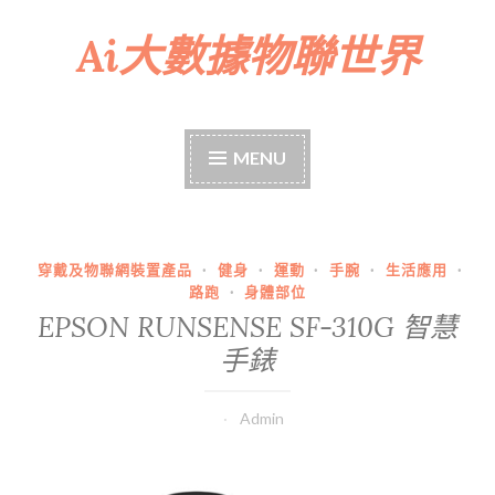
Ai大數據物聯世界
Skip
to
content
MENU
穿戴及物聯網裝置產品
·
健身
·
運動
·
手腕
·
生活應用
·
路跑
·
身體部位
EPSON RUNSENSE SF-310G 智慧
手錶
Admin