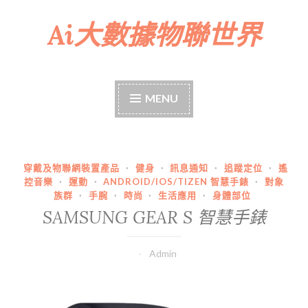
Ai大數據物聯世界
Skip
to
content
MENU
穿戴及物聯網裝置產品
·
健身
·
訊息通知
·
追蹤定位
·
遙
控音樂
·
運動
·
ANDROID/IOS/TIZEN 智慧手錶
·
對象
族群
·
手腕
·
時尚
·
生活應用
·
身體部位
SAMSUNG GEAR S 智慧手錶
Admin