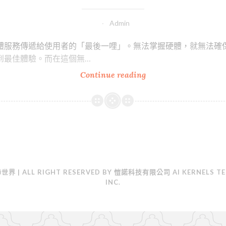
Admin
體服務傳遞給使用者的「最後一哩」。無法掌握硬體，就無法確
到最佳體驗。而在這個無…
物
Continue reading
聯
網
及
穿
戴
式
裝
聯世界
| ALL RIGHT RESERVED BY 愷諾科技有限公司 AI KERNELS T
置
INC.
開
發
及
外