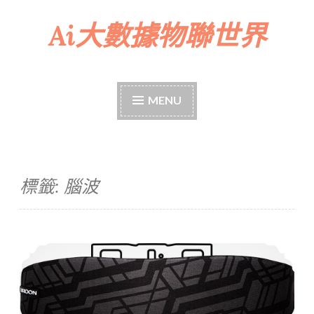
Ai大數據物聯世界
Skip
to
content
MENU
標籤:
腦波
Jet Lag遠離 新型眼罩Neuroon克服時差改善睡眠