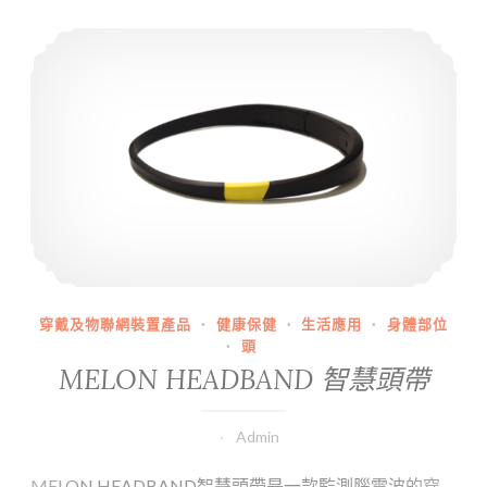
MELON HEADBAND 智慧頭帶
型
眼
罩
Neuroon
克
服
時
差
改
善
睡
眠
穿戴及物聯網裝置產品
·
健康保健
·
生活應用
·
身體部位
·
頭
MELON HEADBAND 智慧頭帶
Admin
MELON HEADBAND智慧頭帶是一款監測腦電波的穿