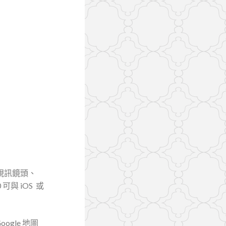
的視訊鏡頭、
0 可與 iOS 或
gle 地圖