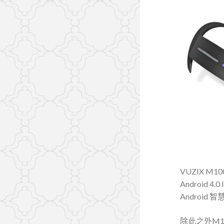
VUZIX M
Android 
Androi
除此之外M1