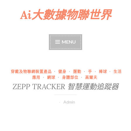
Ai大數據物聯世界
Skip
to
content
MENU
穿戴及物聯網裝置產品
·
健身
·
運動
·
手
·
棒球
·
生活
應用
·
網球
·
身體部位
·
高爾夫
ZEPP TRACKER 智慧運動追蹤器
Admin