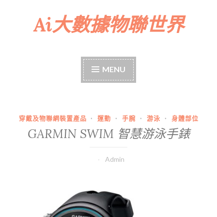
Ai大數據物聯世界
Skip
to
content
MENU
穿戴及物聯網裝置產品
·
運動
·
手腕
·
游泳
·
身體部位
GARMIN SWIM 智慧游泳手錶
Admin